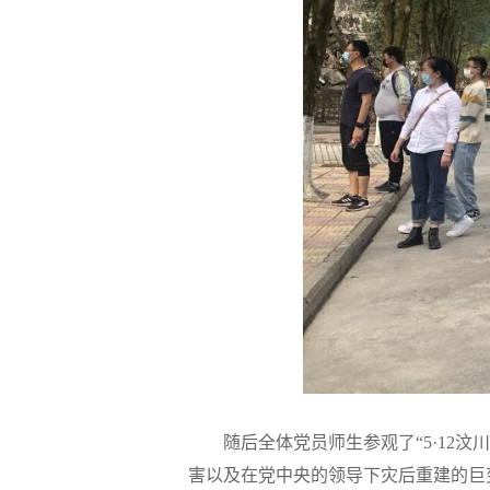
随后全体党员师生参观了
“5·1
害以及
在党中央的领导下
灾后重建
的巨