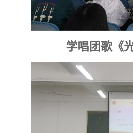
学唱团歌《