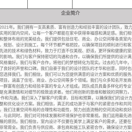
企业简介
2021年。我们拥有一支高素质、富有创造力和经验丰富的设计团队，致
实用的室内空间，让每一个客户都能在家中获得幸福感和满足感。我们相
和整体布局的完美结合。我们提供包括住宅、商业、办公空间等各类室内
、规划、设计到施工，每个环节都严格把控，以确保项目的顺利进行和客
先进的技术和绿色材料，致力于打造不仅美观、舒适，更环保和健康的室
的影响。我们与客户保持密切的沟通和合作，以确保我们所提供的设计满
风格偏好。我们与客户合作，将他们的梦想转化为现实。过去的几年中，
了良好的声誉和口碑。我们自豪于我们的设计团队的才华和创意，同时也
您选择我们。我们相信，我们可以为您提供满意的设计方案和优质的服务
项目，涵盖了住宅、商业、办公空间等多个领域。我们与众多知名开发商
一群富有创造力和经验丰富的专业人才组成。团队成员具备多样化的专业
是充满激情和对细节的极致追求者。他们用创新的思维和敏锐的洞察力，
合作和沟通。我们深入了解客户的需求、目标和预算，以确保我们的设计
整和优化设计方案。我们相信，真正的成功源于与客户的紧密合作和共同
。我们注重空间布局的合理性和功能性，努力创造流畅的空间流动和良好
。与此同时，我们对可持续发展和环境保护也非常重视。我们运用最先进
展的原则。我们相信，室内设计不仅要在美学上满足客户的需求，还要在
非常周全。我们负责与供应商、承包商和施工队紧密合作，确保设计方案